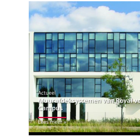
Actueel
Muurafdeksystemen van Roval v
Campus
Lees meer »