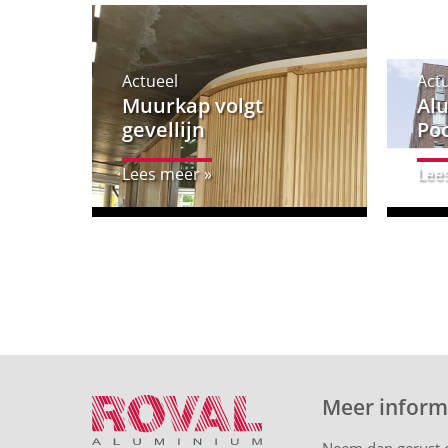
Actueel
Act
Muurkap volgt
Al
gevellijn
Po
Lees meer »
Lee
Meer inform