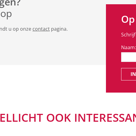
gen?
 op
Op
indt u op onze
contact
pagina.
Schrij
Naam:
IN
ELLICHT OOK INTERESSA