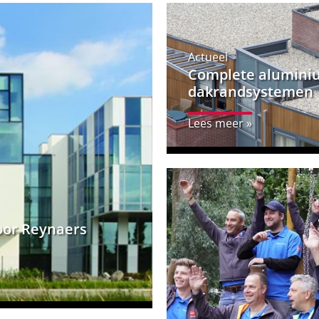
Actueel
Complete alumini
dakrandsystemen
Lees meer »
oor Reynaers