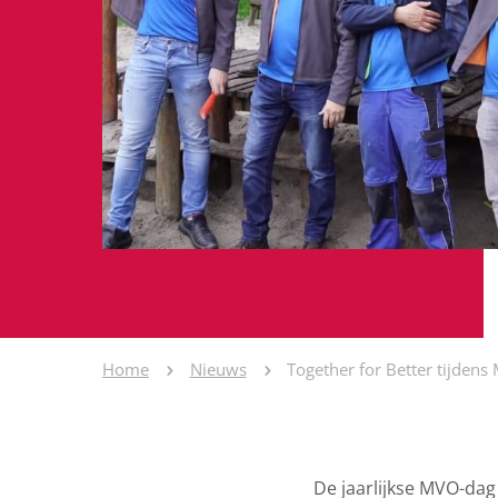
Home
Nieuws
Together for Better tijden
De jaarlijkse MVO-dag 