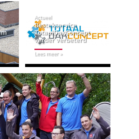
Actueel
Bestekservice
um
TotaalDakConcept
verder verbeterd
Lees meer »