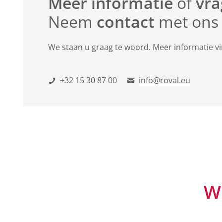
Meer informatie
of
vra
Neem
contact
met ons
We staan u graag te woord. Meer informatie v
+32 15 30 87 00
info@roval.eu
W