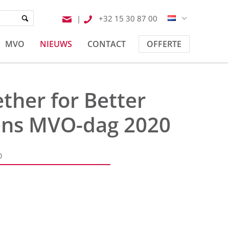
|
+32 15 30 87 00
MVO
NIEUWS
CONTACT
OFFERTE
ther for Better
ens MVO-dag 2020
0