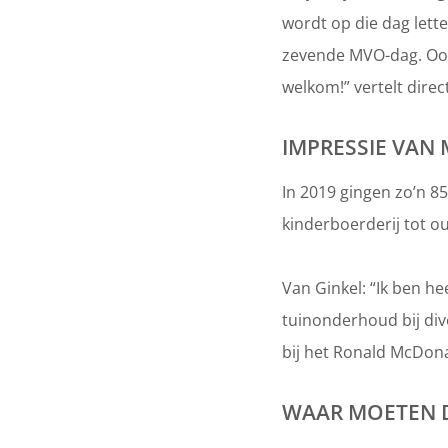
wordt op die dag lette
zevende MVO-dag. Ook 
welkom!” vertelt dire
IMPRESSIE VAN
In 2019 gingen zo’n 8
kinderboerderij tot o
Van Ginkel: “Ik ben h
tuinonderhoud bij div
bij het Ronald McDona
WAAR MOETEN D