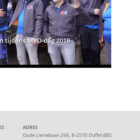
n tijdens MVO-dag 2019
KS
ADRES
Oude Liersebaan 266, B-2570 Duffel (BE)