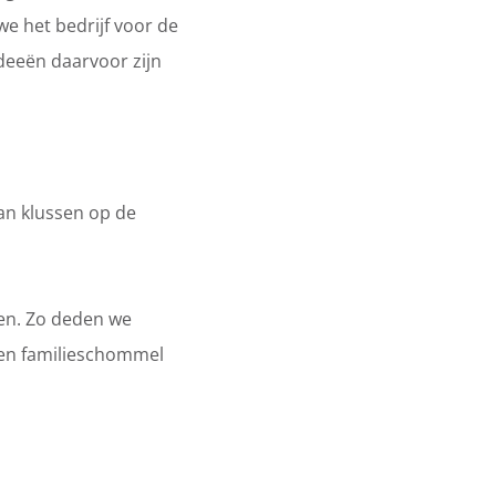
we het bedrijf voor de
deeën daarvoor zijn
van klussen op de
ben. Zo deden we
een familieschommel