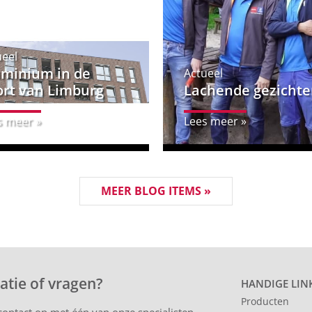
ueel
uminium in de
Actueel
ort van Limburg
Lachende gezichte
s meer »
Lees meer »
MEER BLOG ITEMS »
atie of vragen?
HANDIGE LIN
Producten