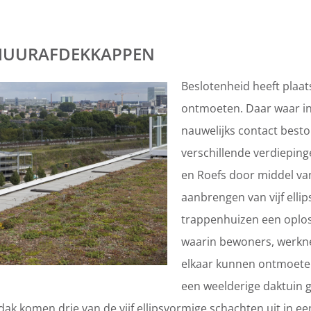
MUURAFDEKKAPPEN
Beslotenheid heeft plaa
ontmoeten. Daar waar in 
nauwelijks contact best
verschillende verdiepin
en Roefs door middel va
aanbrengen van vijf elli
trappenhuizen een oplos
waarin bewoners, werkn
elkaar kunnen ontmoeten
een weelderige daktuin g
dak komen drie van de vijf ellipsvormige schachten uit in e