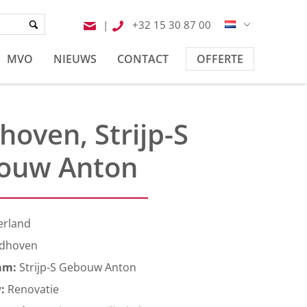
|
+32 15 30 87 00
MVO
NIEUWS
CONTACT
OFFERTE
hoven, Strijp-S
ouw Anton
erland
ndhoven
am:
Strijp-S Gebouw Anton
w:
Renovatie