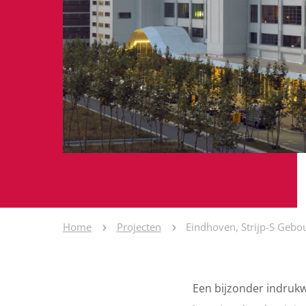
Home
Projecten
Eindhoven, Strijp-S Geb
Een bijzonder indruk