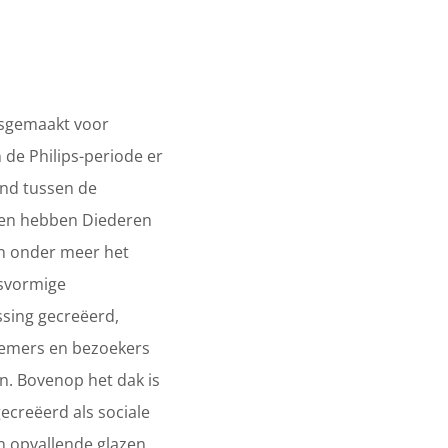
tsgemaakt voor
de Philips-periode er
ond tussen de
gen hebben Diederen
n onder meer het
psvormige
sing gecreëerd,
emers en bezoekers
. Bovenop het dak is
ecreëerd als sociale
en opvallende glazen