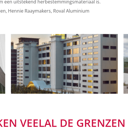
um een uitstekend herbestemmingsmateriaal is.
agen, Hennie Raaymakers, Roval Aluminium
KEN VEELAL DE GRENZEN