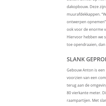
dakopbouw. Deze zijn
muurafdekkappen. “We 
ontwerpen opnemen”, z
ook voor de enorme ve
Hiervoor hebben we sp
toe opendraaien, dan 
SLANK GEPROF
Gebouw Anton is een 
voorzien van een comm
terug aan de omgeving”
80 vierkante meter. Di
raampartijen. Met sla