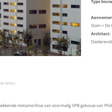
Type bou
Aannemer
Stam + De
Architect:
Diederendi
ouw Anton
wekkende metamorfose van voormalig SPB-gebouw van Phil