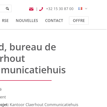
|
+32 15 30 87 00
RSE
NOUVELLES
CONTACT
OFFRE
d, bureau de
rhout
municatiehuis
ë
ent
ojet:
Kantoor Claerhout Communicatiehuis