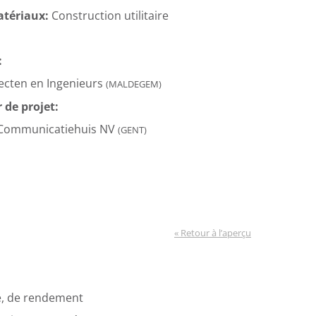
atériaux:
Construction utilitaire
:
tecten en Ingenieurs
(MALDEGEM)
de projet:
 Communicatiehuis NV
(GENT)
« Retour à l’aperçu
té, de rendement