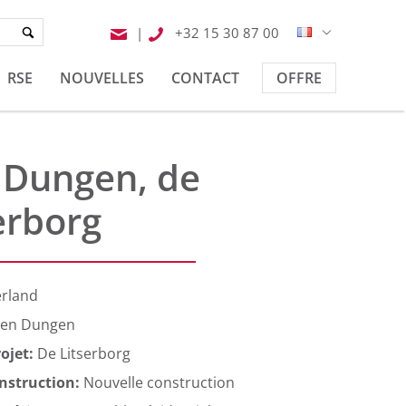
|
+32 15 30 87 00
RSE
NOUVELLES
CONTACT
OFFRE
 Dungen, de
erborg
rland
en Dungen
ojet:
De Litserborg
nstruction:
Nouvelle construction