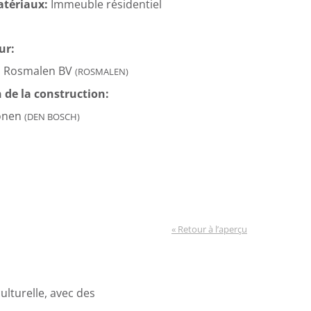
atériaux:
Immeuble résidentiel
ur:
n Rosmalen BV
(ROSMALEN)
 de la construction:
onen
(DEN BOSCH)
« Retour à l’aperçu
ulturelle, avec des